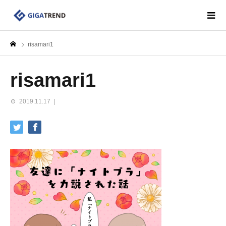
risamari1
risamari1
2019.11.17