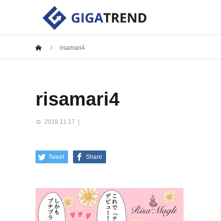
risamari4
risamari4
2019.11.17
Tweet
Share