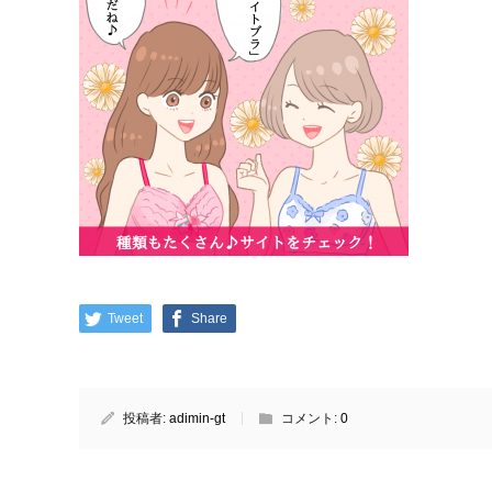
Tweet
Share
投稿者:
adimin-gt
コメント:
0