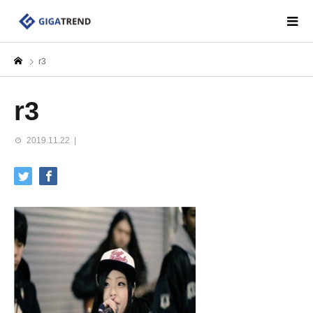
r3
r3
2019.11.22