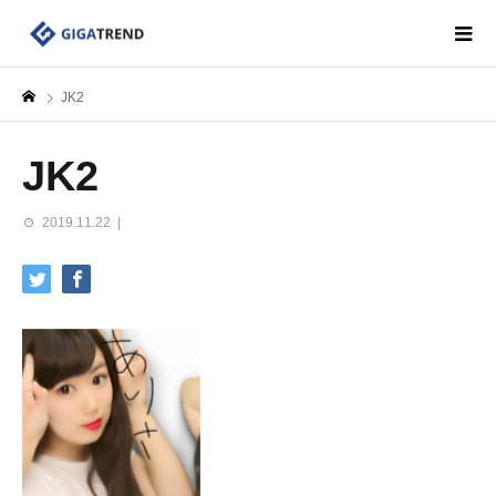
JK2
JK2
2019.11.22